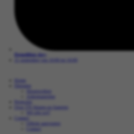
Demolition day:
21 september van 10:00 tot 16:00
Home
Diensten
Sloopwerken
Asbestsanering
Projecten
Over TN Slopen en Saneren
Wij zijn wij?
Contact
Offerte aanvragen
Contact