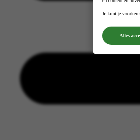
en content en adver
Je kunt je voorkeur
Alles acc