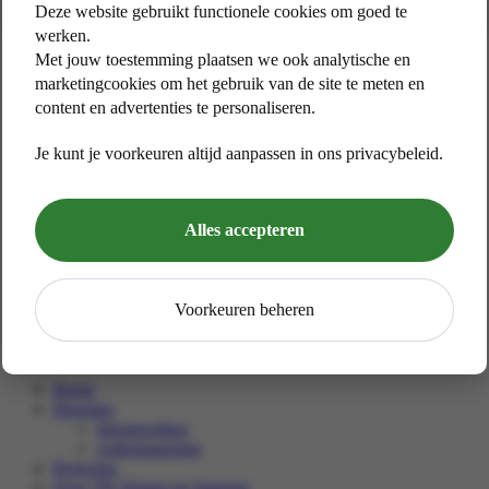
Deze website gebruikt functionele cookies om goed te
werken.
Met jouw toestemming plaatsen we ook analytische en
marketingcookies om het gebruik van de site te meten en
content en advertenties te personaliseren.
Je kunt je voorkeuren altijd aanpassen in ons privacybeleid.
Home
Diensten
Sloopwerken
Alles accepteren
Asbestsanering
Projecten
Over TN Slopen en Saneren
Wij zijn wij?
Voorkeuren beheren
Contact
Offerte aanvragen
Contact
Home
Diensten
Sloopwerken
Asbestsanering
Projecten
Over TN Slopen en Saneren