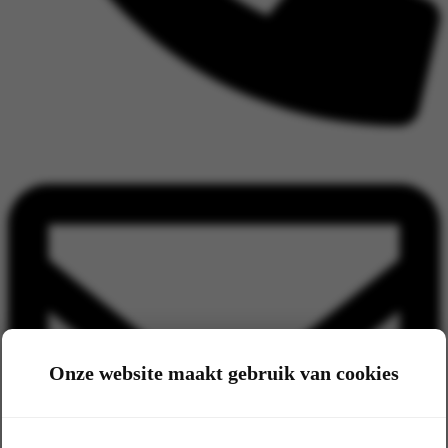
Onze website maakt gebruik van cookies