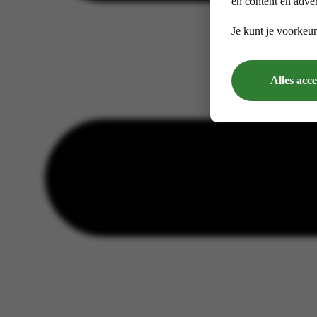
en content en adver
Je kunt je voorkeur
Alles acc