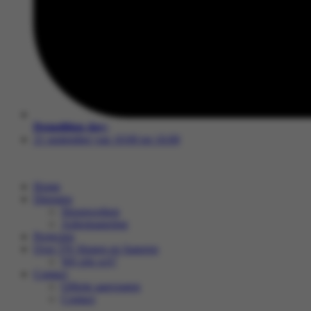
Demolition day:
21 september van 10:00 tot 16:00
Home
Diensten
Sloopwerken
Asbestsanering
Projecten
Over TN Slopen en Saneren
Wij zijn wij?
Contact
Offerte aanvragen
Contact